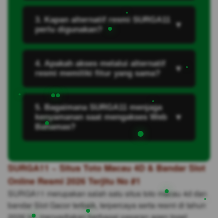
3. Kapan alternatif resmi SURGA11
▼
perlu digunakan?
4. Apakah akses melalui alternatif
▼
resmi memiliki fitur yang sama?
5. Bagaimana SURGA11 menjaga
kenyamanan saat mengakses Web
▼
Bahamas?
SURGA11 ~ Situs Toto Macau 4D & Bandar Slot
Online Resmi 2026 Terjitu No #1
SURGA11 merupakan salah satu situs toto macau 4d dan
bandar Slot Gacor terbaik, terpercaya serta resmi di tahun
2026 ini, menyediakan berbagai pasaran agen togel