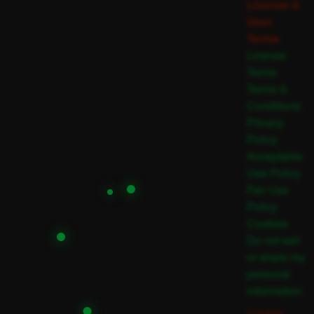
License &
User
Terms
License
Terms
Terms &
Conditions
Privacy
Policy
Acceptable
Use Policy
Fair Use
Policy
Cookies
Do not sell
or share my
personal
information
Cookie