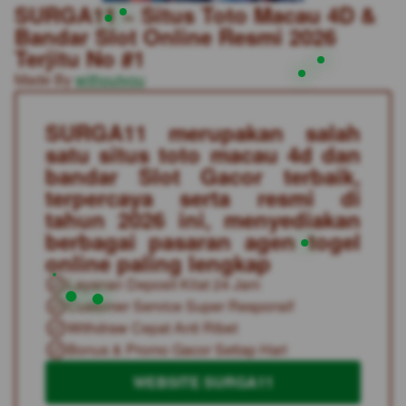
SURGA11 ~ Situs Toto Macau 4D &
Bandar Slot Online Resmi 2026
Terjitu No #1
Made By
withoutyou
SURGA11 merupakan salah
satu situs toto macau 4d dan
bandar Slot Gacor terbaik,
terpercaya serta resmi di
tahun 2026 ini, menyediakan
berbagai pasaran agen togel
online paling lengkap
Layanan Deposit Kilat 24 Jam
Customer Service Super Responsif
Withdraw Cepat Anti Ribet
Bonus & Promo Gacor Setiap Hari
WEBSITE SURGA11