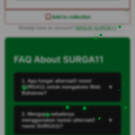
Add to collection
Already have an account?
MASUK SURGA11
FAQ About SURGA11
1. Apa fungsi alternatif resmi
SURGA11 untuk mengakses Web
▼
Bahamas?
2. Mengapa sebaiknya
menggunakan tautan alternatif
▼
resmi SURGA11?