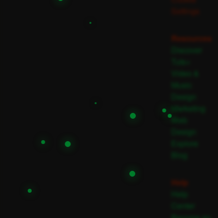
Settings
Resources
Discover
Tuts+
Video &
Music
Design
Marketing
Web
Design
Explore
Blog
Help
Help
Center
Become an