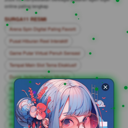
online paling lengkap
SURGA11 RESMI
Arena Spin Digital Paling Favorit
Pusat Hiburan Reel Interaktif
Game Putar Virtual Penuh Sensasi
Tempat Main Slot Tema Eksklusif
Dunia Jackpot Online Modern
Portal Mesin Spin Masa Kini
Wahana Hiburan Slot Premium
Zona Reel Online Paling Seru
Platform Spin Otomatis Kekinian