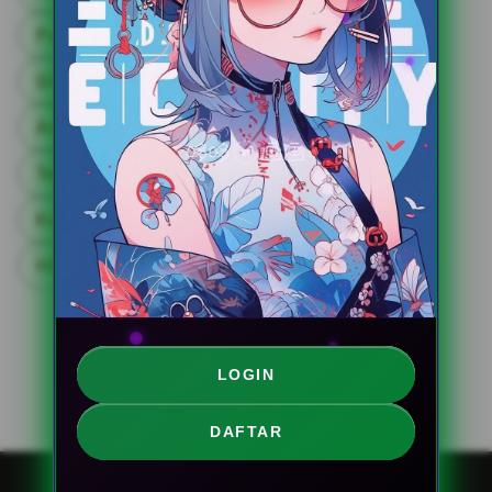
Pusat Game Gulir Digital
Slot Virtual Nuansa Futuristik
Arena Hiburan Putar Berkelas
Tempat Spin Online Anti Membosankan
Komunitas Pecinta Reel Digital
Hiburan Mesin Putar Interaktif
View all
LOGIN
DAFTAR